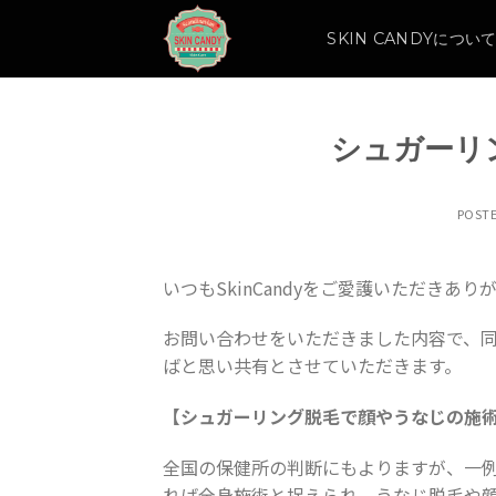
Skip
to
SKIN CANDYについ
content
シュガーリ
POST
いつもSkinCandyをご愛護いただきあ
お問い合わせをいただきました内容で、
ばと思い共有とさせていただきます。
【シュガーリング脱毛で顔やうなじの施
全国の保健所の判断にもよりますが、一例
れば全身施術と捉えられ、
うなじ脱毛や