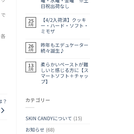
曜・水曜・金曜 ※土
日祝出荷なし
とで
【4/2入荷済】クッキ
25
ー・ハード・ソフト・
3月
ミモザ
め各
昨年もエデュケーター
26
続々誕生♪
2月
柔らかいペーストが難
13
しいと感じる方に【ス
2月
マートソフト＋チャッ
プ】
カテゴリー
は？
SKIN CANDYについて
(15)
お知らせ
(68)