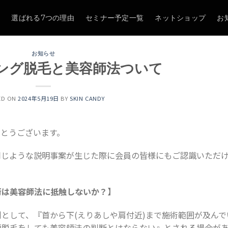
て
選ばれる7つの理由
セミナー予定一覧
ネットショップ
お
お知らせ
ング脱毛と美容師法ついて
ED ON
2024年5月19日
BY
SKIN CANDY
りがとうございます。
同じような説明事案が生じた際に会員の皆様にもご認識いただ
術は美容師法に抵触しないか？】
として、『首から下(
えりあしや肩付近)
まで施術範囲が及んで
顔脱毛をしても美容師法の判断とはならない』とされる場合が