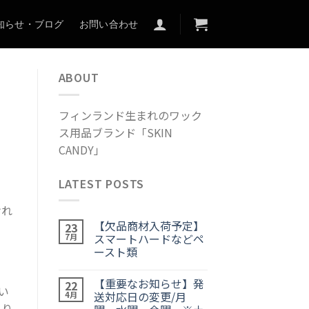
知らせ・ブログ
お問い合わせ
ABOUT
フィンランド生まれのワック
ス用品ブランド「SKIN
CANDY」
LATEST POSTS
けれ
【欠品商材入荷予定】
23
スマートハードなどペ
7月
ースト類
【重要なお知らせ】発
22
い
送対応日の変更/月
4月
あり